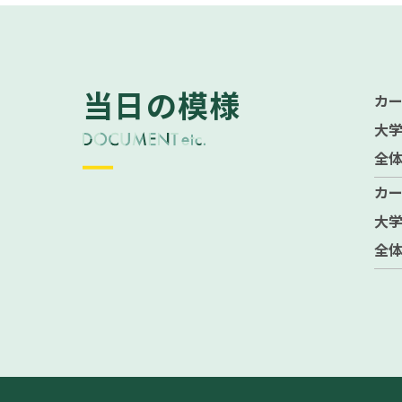
当日の模様
カ
大学
全
カ
大学
全